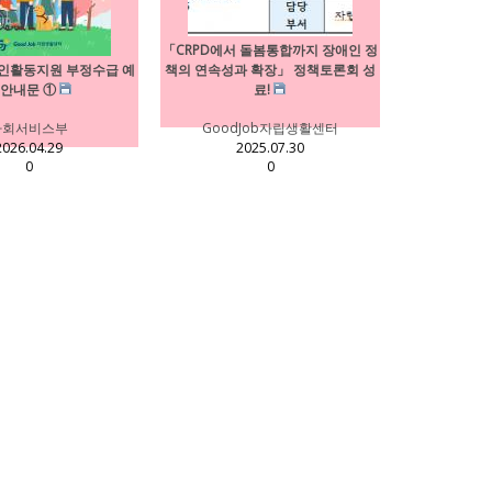
「CRPD에서 돌봄통합까지 장애인 정
애인활동지원 부정수급 예
책의 연속성과 확장」 정책토론회 성
 안내문 ①
료!
사회서비스부
GoodJob자립생활센터
2026.04.29
2025.07.30
0
0