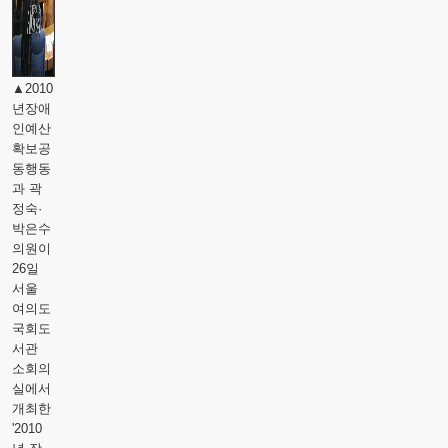
▲2010
년장애
인예산
확보공
동행동
과 곽
정숙·
박은수
의원이
26일
서울
여의도
국회도
서관
소회의
실에서
개최한
'2010