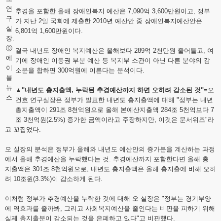
연
추경을 포함한 올해 장애인복지 예산은 7,090억 3,600만원이고, 정부
구
가 지난 2일 국회에 제출한 2010년 예산안 중 장애인복지예산안은
실
6,801억 1,600만원이다.
장.
ⓒ
결국 내년도 장애인 복지예산은 올해보다 289억 2천만원 줄어들고, 여
에
기에 장애인 이동권 부분 예산 등 복지부 소관이 아닌 다른 분야의 감
이
소분을 합하면 300억원에 이른다는 분석이다.
블
뉴
▲"내년도 총지출액, 누락된 추경예산까지 하면 오히려 감소된 것"=
오
스
건호 연구실장은 정부가 발표한 내년도 총지출액에 대해 "정부는 내년
총지출액이 291조 8천억원으로 올해 본예산지출액 284조 5천억보다 7
조 3천억원(2.5%) 증가한 금액이라고 주장하지만, 이것은 문서위조"라
고 꼬집었다.
오 실장의 분석은 정부가 올해와 내년도 예산안의 증가분을 계산하는 과정
에서 올해 추경예산을 누락했다는 것. 추경예산까지 포함한다면 올해 총
지출액은 301조 8천억원으로, 내년도 총지출액은 올해 총지출에 비해 오히
려 10조원(3.3%)이 감소하게 된다.
이처럼 정부가 추경예산을 누락한 것에 대해 오 실장은 "정부는 경기부양
에 역효과를 줄까봐, 그리고 사회복지예산을 줄인다는 비판을 피하기 위해
실제 총지출분이 감소되는 것을 은폐하고 있다"고 비판했다.