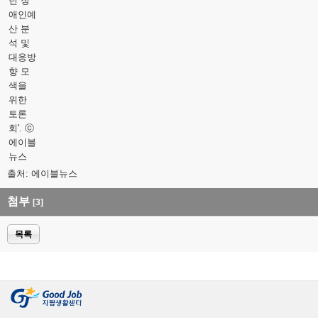
년 장
애인예
산 분
석 및
대응방
향 모
색을
위한
토론
회'. ⓒ
에이블
뉴스
출처: 에이블뉴스
첨부
[3]
목록