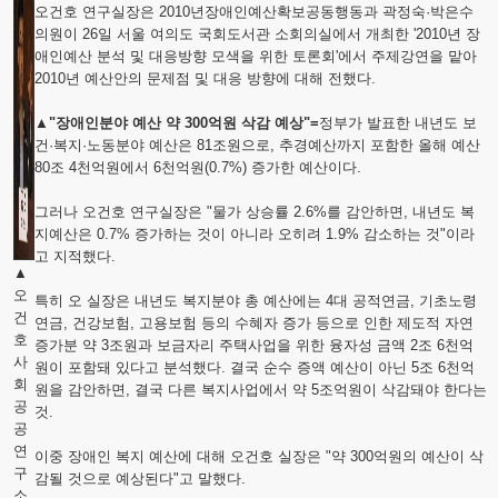
오건호 연구실장은 2010년장애인예산확보공동행동과 곽정숙·박은수
의원이 26일 서울 여의도 국회도서관 소회의실에서 개최한 '2010년 장
애인예산 분석 및 대응방향 모색을 위한 토론회'에서 주제강연을 맡아
2010년 예산안의 문제점 및 대응 방향에 대해 전했다.
▲"장애인분야 예산 약 300억원 삭감 예상"=
정부가 발표한 내년도 보
건·복지·노동분야 예산은 81조원으로, 추경예산까지 포함한 올해 예산
80조 4천억원에서 6천억원(0.7%) 증가한 예산이다.
그러나 오건호 연구실장은 "물가 상승률 2.6%를 감안하면, 내년도 복
지예산은 0.7% 증가하는 것이 아니라 오히려 1.9% 감소하는 것"이라
고 지적했다.
▲
오
특히 오 실장은 내년도 복지분야 총 예산에는 4대 공적연금, 기초노령
건
연금, 건강보험, 고용보험 등의 수혜자 증가 등으로 인한 제도적 자연
호
증가분 약 3조원과 보금자리 주택사업을 위한 융자성 금액 2조 6천억
사
원이 포함돼 있다고 분석했다. 결국 순수 증액 예산이 아닌 5조 6천억
회
원을 감안하면, 결국 다른 복지사업에서 약 5조억원이 삭감돼야 한다는
공
것.
공
연
이중 장애인 복지 예산에 대해 오건호 실장은 "약 300억원의 예산이 삭
구
감될 것으로 예상된다"고 말했다.
소