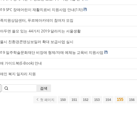
019 SPC 장애어린이 재활치료비 지원사업 안내(1차)
족지원상담센터, 푸르메아카데미 참여자 모집
아두면 쓸모 있는 44가지 2019 달라지는 서울생활
울시 친환경콘덴싱보일러 확대 보급사업 실시
019 일주학술문화재단 비장애 형제/자매 예체능 교육비 지원사업
애 가이드북(E-Book) 안내
애인 복지 일자리 지원
검색
155
첫 페이지
150
151
152
153
154
156