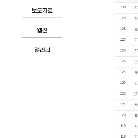
2
130
보도자료
장
129
보
128
웹진
2
127
갤러리
2
126
문
125
롯
124
2
123
[
122
서
121
휠
120
저
119
2
118