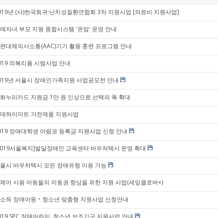
019년 (사)한국희귀·난치성질환연합회 3차 지원사업 [의료비 지원사업]
애자녀 부모 지원 종합시스템 '온맘' 운영 안내
완대체의사소통(AAC)기기 활용 훈련 프로그램 안내
019 의복리폼 시범사업 안내
019년 서울시 장애인가족지원 사업공모전 안내
화누리카드 지원금 1만 원 인상으로 선택의 폭 확대
데하이마트 가전제품 지원사업
019 장애대학생 아람코 등록금 지원사업 신청 안내
2019서울복지]발달장애인 교육센터·바우처택시 운영 확대
울시 바우처택시 모든 장애유형 이용 가능
체어 사용 아동들의 이동권 향상을 위한 지원 사업(세잎클로버+)
소득 장애아동‧청소년 맞춤형 지원사업 신청안내
019 SPC 장애어린이. 청소년 보조기구 지원사업 안내