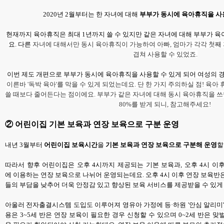
2020년 2월부터는 한 자녀에 대해
부부가 동시에
육아휴직
을 사
현재까지 육아휴직은 최대 1년까지 쓸 수 있지만 같은 자녀에 대해 부부가 
요. 다른
자녀에 대해서만 동시 육아휴직이 가능하여 아빠, 엄마가 각각 첫째 
겹쳐 사용할 수 있었죠.
이번 제도 개편으로 부부가 동시에 육아휴직을 사용할 수 있게 되어 여성의 
이른바 '독박 육아'를 막을 수 있게 되었는데요. 단 한 가지 주의하실 점! 육아
쓸 때보다 줄어든다는 점이에요. 부부가 같은 자녀에 대해 동시 육아휴직을 쓰
80%를 받게 되니, 참고해주세요!
② 어린이집 기본 보육과 연장 보육으로 구분 운영
내년 3월부터
어린이집 보육시간
을
기본 보육과 연장 보육으로 구분해 운영
할
따라서
향후 어린이집은 오후 4시까지 제공되는 기본 보육과, 오후 4시 이후
에 이용하는 연장 보육으로 나뉘어 운영되는데요.
오후 4시 이후 연장 보육반
들의 부담을 낮추어 더욱 안정감 있고 향상된 보육 서비스를 제공받을 수 있게
아울러 전자출결시스템 도입도 이루어져 영유아 가정에 등·하원 '안심 알리미'
용은 3~5세 반은 연장 보육이 필요한 경우 신청할 수 있으며 0~2세 반은 맞벌